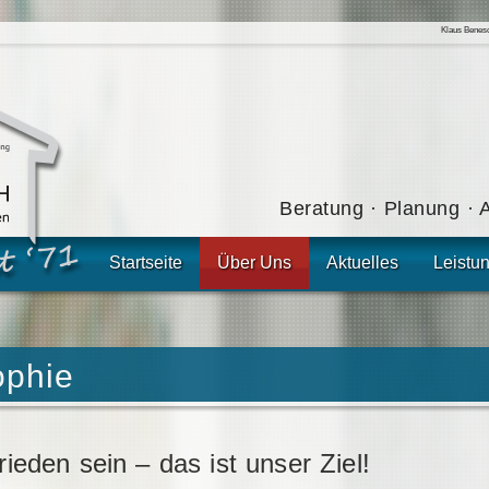
Klaus Benesc
Beratung · Planung · 
Startseite
Über Uns
Aktuelles
Leistu
ophie
ieden sein – das ist unser Ziel!