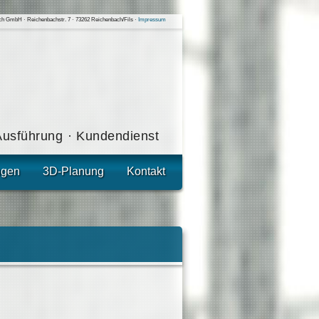
h GmbH · Reichenbachstr. 7 · 73262 Reichenbach/Fils ·
Impressum
Ausführung · Kundendienst
ngen
3D-Planung
Kontakt